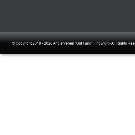
© Copyright 2018 - 2026 Anglerverein “Gut Fang” Finowfurt - All Rights Re