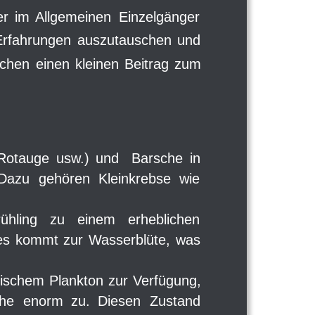
er
im
Allgemeinen
Einzelgänger 
Erfahrungen
auszutauschen
und 
schen
einen
kleinen
Beitrag
zum 
Rotauge
usw.)
und
Barsche
in 
Dazu
gehören
Kleinkrebse
wie 
ühling
zu
einem
erheblichen 
es
kommt
zur
Wasserblüte,
was 
rischem
Plankton
zur
Verfügung, 
che
enorm
zu.
Diesen
Zustand 