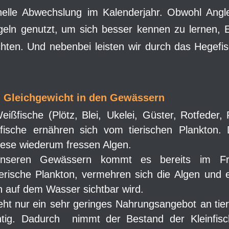
nelle
Abwechslung
im
Kalenderjahr.
Obwohl
Angl
geln
genutzt,
um
sich
besser
kennen
zu
lernen,
chten.
Und
nebenbei
leisten
wir
durch
das
Hegefi
m Gleichgewicht in den Gewässern
eißfische
(Plötz,
Blei,
Ukelei,
Güster,
Rotfeder,
fische
ernähren
sich
vom
tierischen
Plankton.
iese wiederum fressen Algen. 
nseren
Gewässern
kommt
es
bereits
im
Fr
ierische
Plankton,
vermehren
sich
die
Algen
und
 auf dem Wasser sichtbar wird.  
eht
nur
ein
sehr
geringes
Nahrungsangebot
an
tie
tig.
Dadurch
nimmt
der
Bestand
der
Kleinfis