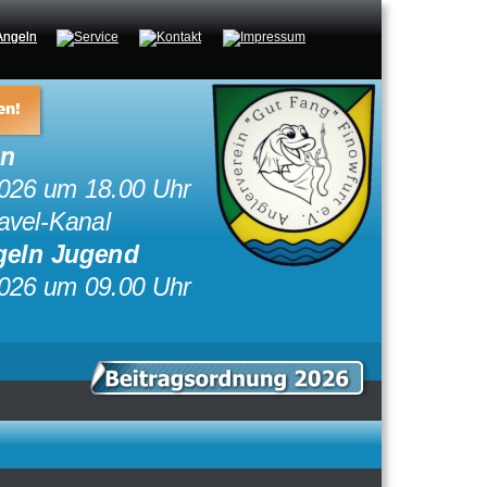
en!
ln
026 um 18.00 Uhr
avel-Kanal
geln Jugend
026 um 09.00 Uhr