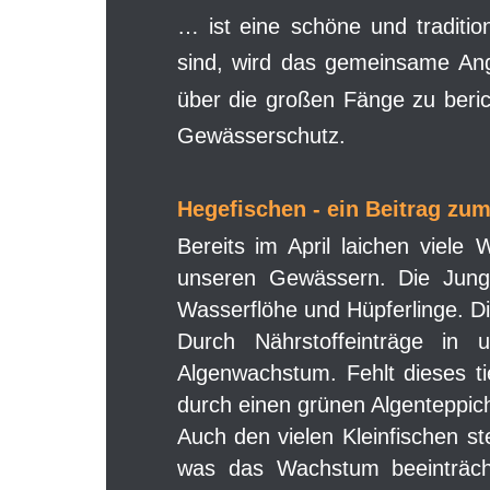
…
ist
eine
schöne
und
traditio
sind,
wird
das
gemeinsame
An
über
die
großen
Fänge
zu
beri
Gewässerschutz.
Hegefischen - ein Beitrag zu
Bereits
im
April
laichen
viele
W
unseren
Gewässern.
Die
Jung
Wasserflöhe und Hüpferlinge. D
Durch
Nährstoffeinträge
in
u
Algenwachstum.
Fehlt
dieses
t
durch einen grünen Algenteppich
Auch
den
vielen
Kleinfischen
st
was
das
Wachstum
beeinträch