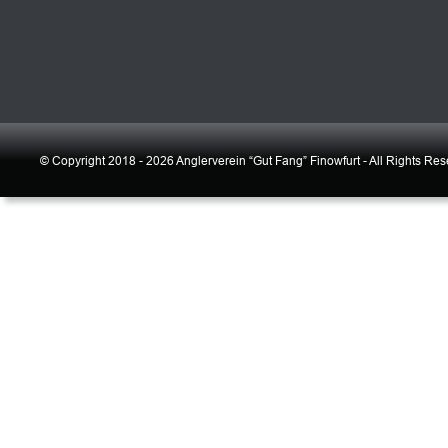
© Copyright 2018 - 2026 Anglerverein “Gut Fang” Finowfurt - All Rights Re