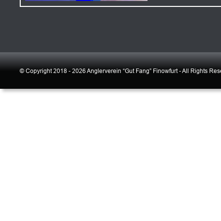
© Copyright 2018 - 2026 Anglerverein “Gut Fang” Finowfurt - All Rights Re