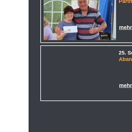
Part
meh
25. 
Aban
meh