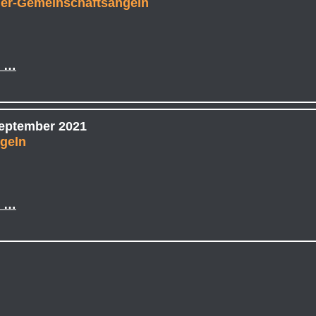
ner-Gemeinschaftsangeln
r …
September 2021
geln
r …