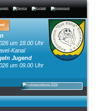
en!
ln
026 um 18.00 Uhr
avel-Kanal
geln Jugend
026 um 09.00 Uhr