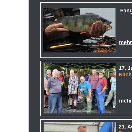
Fan
meh
17. J
Nach
meh
21. 