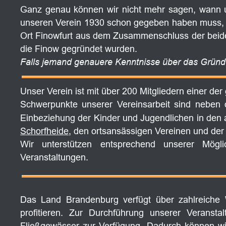
Ganz
genau
können
wir
nicht
mehr
sagen,
wann
unseren
Verein
1930
schon
gegeben
haben
muss,
Ort
Finowfurt
aus
dem
Zusammenschluss
der
beid
die Finow gegründet wurden.  
Falls jemand genauere Kenntnisse über das Gründu
Unser Verein ist mit über 200 Mitgliedern einer der
Schwerpunkte
unserer
Vereinsarbeit
sind
neben
Einbeziehung
der
Kinder
und
Jugendlichen
in
den
Schorfheide
, den ortsansässigen Vereinen und der
Wir
unterstützen
entsprechend
unserer
Mögli
Veranstaltungen. 
Das
Land
Brandenburg
verfügt
über
zahlreiche
profitieren.
Zur
Durchführung
unserer
Veranstal
Fließgewässer
zur
Verfügung.
Dadurch
können
wi