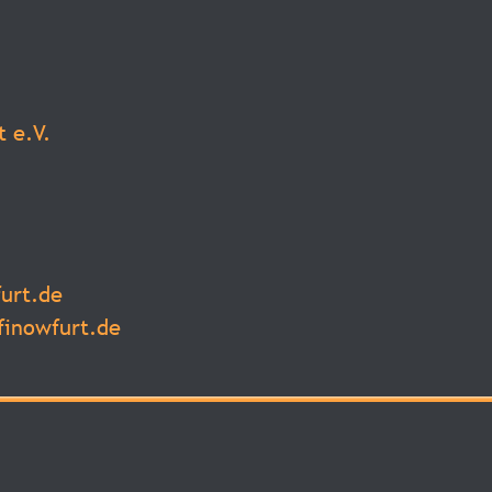
 e.V.
furt.de
finowfurt.de