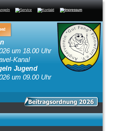
en!
ln
026 um 18.00 Uhr
avel-Kanal
geln Jugend
026 um 09.00 Uhr