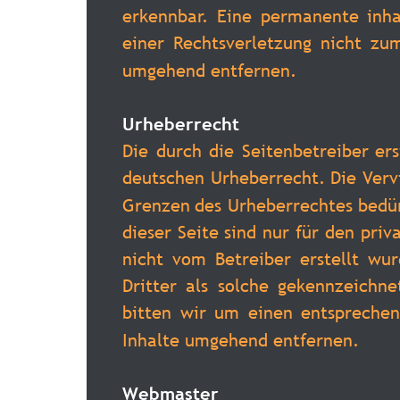
erkennbar.
Eine
permanente
inha
einer
Rechtsverletzung
nicht
zum
umgehend entfernen.
Urheberrecht
Die
durch
die
Seitenbetreiber
ers
deutschen
Urheberrecht.
Die
Verv
Grenzen
des
Urheberrechtes
bedü
dieser
Seite
sind
nur
für
den
priv
nicht
vom
Betreiber
erstellt
wur
Dritter
als
solche
gekennzeichne
bitten
wir
um
einen
entspreche
Inhalte umgehend entfernen.
Webmaster