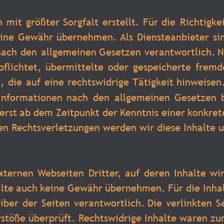
n
mit
größter
Sorgfalt
erstellt.
Für
die
Richtigkei
ine
Gewähr
übernehmen.
Als
Diensteanbieter
si
nach
den
allgemeinen
Gesetzen
verantwortlich.
N
pflichtet,
übermittelte
oder
gespeicherte
fremd
,
die
auf
eine
rechtswidrige
Tätigkeit
hinweisen
Informationen
nach
den
allgemeinen
Gesetzen
erst
ab
dem
Zeitpunkt
der
Kenntnis
einer
konkret
n Rechtsverletzungen werden wir diese Inhalte 
xternen
Webseiten
Dritter,
auf
deren
Inhalte
wi
lte
auch
keine
Gewähr
übernehmen.
Für
die
Inha
iber
der
Seiten
verantwortlich.
Die
verlinkten
S
rstöße
überprüft.
Rechtswidrige
Inhalte
waren
zu