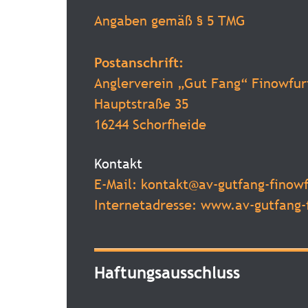
Angaben gemäß § 5 TMG
Postanschrift:
Anglerverein „Gut Fang“ Finowfurt
Hauptstraße 35
16244 Schorfheide
Kontakt
E-Mail: kontakt@av-gutfang-finow
Internetadresse: www.av-gutfang-
Haftungsausschluss