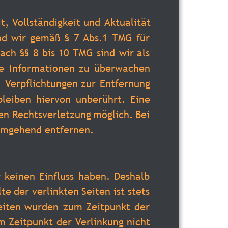
t,
Vollständigkeit
und
Aktualität 
nd
wir
gemäß
§
7
Abs.1
TMG
für 
ach
§§
8
bis
10
TMG
sind
wir
als 
e
Informationen
zu
überwachen 
.
Verpflichtungen
zur
Entfernung 
bleiben
hiervon
unberührt.
Eine 
en
Rechtsverletzung
möglich.
Bei 
umgehend entfernen.
r
keinen
Einfluss
haben.
Deshalb 
lte
der
verlinkten
Seiten
ist
stets 
eiten
wurden
zum
Zeitpunkt
der 
m
Zeitpunkt
der
Verlinkung
nicht 