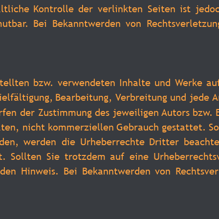
ltliche
Kontrolle
der
verlinkten
Seiten
ist
jedo
utbar.
Bei
Bekanntwerden
von
Rechtsverletzun
tellten
bzw.
verwendeten
Inhalte
und
Werke
au
ielfältigung,
Bearbeitung,
Verbreitung
und
jede
A
rfen
der
Zustimmung
des
jeweiligen 
Autors
bzw.
aten,
nicht
kommerziellen
Gebrauch
gestattet.
So
den,
werden
die
Urheberrechte
Dritter
beachte
t.
Sollten
Sie
trotzdem
auf
eine
Urheberrechts
nden
Hinweis.
Bei
Bekanntwerden
von
Rechtsver