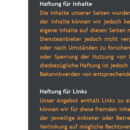
Haftung für Inhalte
Die
Inhalte
unserer
Seiten
wurde
der
Inhalte
können
wir
jedoch
ke
eigene
Inhalte
auf
diesen
Seiten
Diensteanbieter
jedoch
nicht
ver
oder
nach
Umständen
zu
forschen
oder
Sperrung
der
Nutzung
von
diesbezügliche
Haftung
ist
jedoch
Bekanntwerden von entsprechende
Haftung für Links
Unser
Angebot
enthält
Links
zu
e
können
wir
für
diese
fremden
Inha
der
jeweilige
Anbieter
oder
Betre
Verlinkung
auf
mögliche
Rechtsve