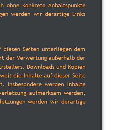
ch
ohne
konkrete
Anhaltspunkte 
gen
werden
wir
derartige
Links 
f
diesen
Seiten
unterliegen
dem 
rt
der
Verwertung
außerhalb
der 
Erstellers.
Downloads
und
Kopien 
weit
die
Inhalte
auf
dieser
Seite 
t.
Insbesondere
werden
Inhalte 
verletzung
aufmerksam
werden, 
letzungen
werden
wir
derartige 